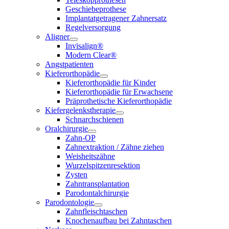
Geschiebeprothese
Implantatgetragener Zahnersatz
Regelversorgung
Aligner
Invisalign®
Modern Clear®
Angstpatienten
Kieferorthopädie
Kieferorthopädie für Kinder
Kieferorthopädie für Erwachsene
Präprothetische Kieferorthopädie
Kiefergelenkstherapie
Schnarchschienen
Oralchirurgie
Zahn-OP
Zahnextraktion / Zähne ziehen
Weisheitszähne
Wurzelspitzenresektion
Zysten
Zahntransplantation
Parodontalchirurgie
Parodontologie
Zahnfleischtaschen
Knochenaufbau bei Zahntaschen