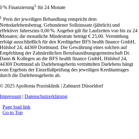
1
0 % Finanzierung
für 24 Monate
1
Preis der jeweiligen Behandlung entspricht dem
Nettodarlehensbetrag. Gebundener Sollzinssatz (jährlich) und
effektiver Jahreszins 0,00 %. Angebot gilt für Laufzeiten von bis zu 24
Monaten; die monatliche Mindestrate beträgt € 25,00. Vermittlung
erfolgt ausschließlich für den Kreditgeber BFS health finance GmbH,
Hülshof 24, 44369 Dortmund. Die Gewährung eines solchen auf
Empfehlung der Zahnärztlichen Berufsausübungsgemeinschaft Dr.
Dann & Kollegen an die BFS health finance GmbH, Hülshof 24,
44369 Dortmund als Darlehensgeberin vermittelten Darlehens hängt
vom Ergebnis der Einzelfallprüfung des jeweiligen Kreditantrages
durch die Darlehensgeberin ab.
© 2025 Apollonia Praxisklinik | Zahnarzt Düsseldorf
Impressum
|
Datenschutzerklärung
Page load link
Go to Top