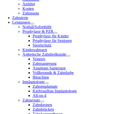
Anfahrt
Kosten
Zahnpasta
Zahnärzte
Leistungen
Notfall/Soforthilfe
Prophylaxe & PZR
Prophylaxe für Kinder
Prophylaxe für Senioren
Sportschutz
Kinderzahnarzt
Ästhetische Zahnheilkunde
Veneers
Zahnsanierung
Amalgam Sanierung
Vollkeramik & Zahnfarbe
Bleaching
Implantologie
Zahnimplantate
Kieferaufbau Implantologie
All-on-4
Zahnersatz
Zahnkronen
Zahnbrücken
Teleskopprothesen