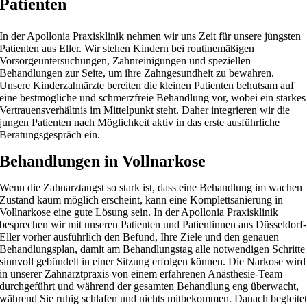
Patienten
In der Apollonia Praxisklinik nehmen wir uns Zeit für unsere jüngsten
Patienten aus Eller. Wir stehen Kindern bei routinemäßigen
Vorsorgeuntersuchungen, Zahnreinigungen und speziellen
Behandlungen zur Seite, um ihre Zahngesundheit zu bewahren.
Unsere Kinderzahnärzte bereiten die kleinen Patienten behutsam auf
eine bestmögliche und schmerzfreie Behandlung vor, wobei ein starkes
Vertrauensverhältnis im Mittelpunkt steht. Daher integrieren wir die
jungen Patienten nach Möglichkeit aktiv in das erste ausführliche
Beratungsgespräch ein.
Behandlungen in Vollnarkose
Wenn die Zahnarztangst so stark ist, dass eine Behandlung im wachen
Zustand kaum möglich erscheint, kann eine Komplettsanierung in
Vollnarkose eine gute Lösung sein. In der Apollonia Praxisklinik
besprechen wir mit unseren Patienten und Patientinnen aus Düsseldorf-
Eller vorher ausführlich den Befund, Ihre Ziele und den genauen
Behandlungsplan, damit am Behandlungstag alle notwendigen Schritte
sinnvoll gebündelt in einer Sitzung erfolgen können. Die Narkose wird
in unserer Zahnarztpraxis von einem erfahrenen Anästhesie-Team
durchgeführt und während der gesamten Behandlung eng überwacht,
während Sie ruhig schlafen und nichts mitbekommen. Danach begleite