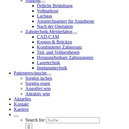
Narkose
Örtliche Betäubung
Vollnarkose
Lachgas
Ansprechpartner für Anästhesie
Nach der Operation
Zahntechnik-Meisterlabor
CAD-CAM
Kronen & Brücken
Kombinierter Zahnersatz
Teil- und Vollprothesen
Herausnehmbare Zahnspangen
Lasertechnik
Implantattechnik
Patientenwünsche
Sorglos lachen
Sorglos essen
Angstfrei sein
Attraktiv sein
Aktuelles
Kontakt
Karriere
Search for: