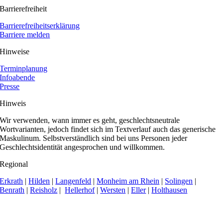
Barrierefreiheit
Barrierefreiheitserklärung
Barriere melden
Hinweise
Terminplanung
Infoabende
Presse
Hinweis
Wir verwenden, wann immer es geht, geschlechtsneutrale
Wortvarianten, jedoch findet sich im Textverlauf auch das generische
Maskulinum. Selbstverständlich sind bei uns Personen jeder
Geschlechtsidentität angesprochen und willkommen.
Regional
Erkrath
|
Hilden
|
Langenfeld
|
Monheim am Rhein
|
Solingen
|
Benrath
|
Reisholz
|
Hellerhof
|
Wersten
|
Eller
|
Holthausen
Apollonia Praxisklinik | Zahnarzt Düsseldorf hat 4,9 von 5 Sternen bei
414 Bewertungen auf Google My Business.