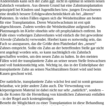
Anderenfalls kann sich der Zahn ggf. nicht in optimal in seinem neuen
Zahnfach verankern. Aus diesem Grund hat eine Zahntransplantation
prinzipiell bei Kindern und Jugendlichen bzw. jungen Erwachsenen
eine deutlich bessere Erfolgswahrscheinlichkeit als bei „älteren“
Patienten. In vielen Fällen eignen sich die Weisheitszähne am besten
für eine Transplantation. Deren Wurzelwachstum ist erst spät
abgeschlossen. Zudem werden die Weisheitszähne aufgrund des
Platzmangels im Kiefer ohnehin sehr oft prophylaktisch entfernt. Im
Falle eines vorherigen Zahnverlustes wird einfach die frei gewordene
Alveole (Zahnfach) verwendet. Hierbei kann es notwendig sein, das
Fach so anzupassen, das die Größe dem Platzbedarf des „neuen“
Zahnes entspricht. Sollte ein Zahn an der betreffenden Stelle gar nicht
erst angelegt worden sein, so kann nachträglich ein Zahnfach
geschaffen werden, um den neuen Zahn zu halten. In den meisten
Fällen wird der transplantierte Zahn an seiner neuen Stelle festwachsen
und voll funktionstüchtig sein. Wichtig ist, das in der Einheilphase der
transplantierte Zahn an seinen Nachbarzähnen fixiert wird und beim
Kauen geschont wird.
Der natürliche, transplantierte Zahn wächst fest und ist somit genauso
belastbar, wie jeder andere Zahn auch. Die Verwendung von
körpereigenem Material ist dabei nicht nur sehr „natürlich“, sondern –
da die Kosten für die Herstellung von künstlichen Zahnersatz entfallen
– in der Regel auch kostengünstiger.
Besteht die Möglichkeit zu einer Transplantation ist diese Behandlung