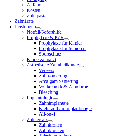
Anfahrt
Kosten
Zahnpasta
Zahnärzte
Leistungen
Notfall/Soforthilfe
Prophylaxe & PZR
Prophylaxe für Kinder
Prophylaxe für Senioren
Sportschutz
Kinderzahnarzt
Ästhetische Zahnheilkunde
Veneers
Zahnsanierung
Amalgam Sanierung
Vollkeramik & Zahnfarbe
Bleaching
Implantologie
Zahnimplantate
Kieferaufbau Implantologie
All-on-4
Zahnersatz
Zahnkronen
Zahnbrücken
Teleskopprothesen