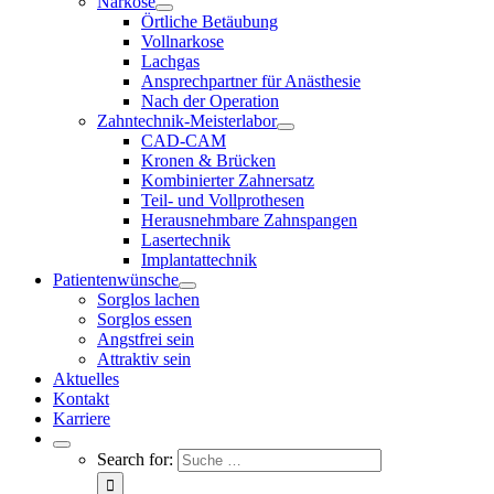
Narkose
Örtliche Betäubung
Vollnarkose
Lachgas
Ansprechpartner für Anästhesie
Nach der Operation
Zahntechnik-Meisterlabor
CAD-CAM
Kronen & Brücken
Kombinierter Zahnersatz
Teil- und Vollprothesen
Herausnehmbare Zahnspangen
Lasertechnik
Implantattechnik
Patientenwünsche
Sorglos lachen
Sorglos essen
Angstfrei sein
Attraktiv sein
Aktuelles
Kontakt
Karriere
Search for: