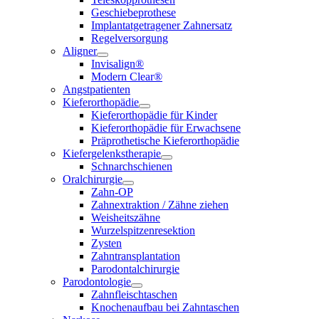
Geschiebeprothese
Implantatgetragener Zahnersatz
Regelversorgung
Aligner
Invisalign®
Modern Clear®
Angstpatienten
Kieferorthopädie
Kieferorthopädie für Kinder
Kieferorthopädie für Erwachsene
Präprothetische Kieferorthopädie
Kiefergelenkstherapie
Schnarchschienen
Oralchirurgie
Zahn-OP
Zahnextraktion / Zähne ziehen
Weisheitszähne
Wurzelspitzenresektion
Zysten
Zahntransplantation
Parodontalchirurgie
Parodontologie
Zahnfleischtaschen
Knochenaufbau bei Zahntaschen