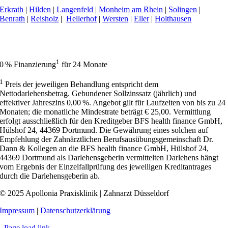
Erkrath
|
Hilden
|
Langenfeld
|
Monheim am Rhein
|
Solingen
|
Benrath
|
Reisholz
|
Hellerhof
|
Wersten
|
Eller
|
Holthausen
Apollonia Praxisklinik | Zahnarzt Düsseldorf hat 4,9 von 5 Sternen bei
414 Bewertungen auf Google My Business.
1
0 % Finanzierung
für 24 Monate
1
Preis der jeweiligen Behandlung entspricht dem
Nettodarlehensbetrag. Gebundener Sollzinssatz (jährlich) und
effektiver Jahreszins 0,00 %. Angebot gilt für Laufzeiten von bis zu 24
Monaten; die monatliche Mindestrate beträgt € 25,00. Vermittlung
erfolgt ausschließlich für den Kreditgeber BFS health finance GmbH,
Hülshof 24, 44369 Dortmund. Die Gewährung eines solchen auf
Empfehlung der Zahnärztlichen Berufsausübungsgemeinschaft Dr.
Dann & Kollegen an die BFS health finance GmbH, Hülshof 24,
44369 Dortmund als Darlehensgeberin vermittelten Darlehens hängt
vom Ergebnis der Einzelfallprüfung des jeweiligen Kreditantrages
durch die Darlehensgeberin ab.
© 2025 Apollonia Praxisklinik | Zahnarzt Düsseldorf
Impressum
|
Datenschutzerklärung
Page load link