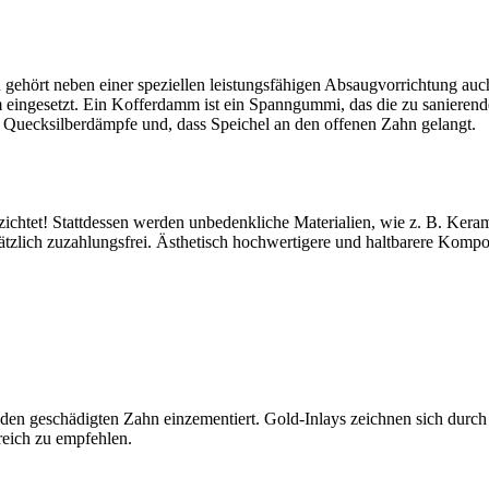
gehört neben einer speziellen leistungsfähigen Absaugvorrichtung auc
eingesetzt. Ein Kofferdamm ist ein Spanngummi, das die zu sanieren
 Quecksilberdämpfe und, dass Speichel an den offenen Zahn gelangt.
zichtet! Stattdessen werden unbedenkliche Materialien, wie z. B. Kera
tzlich zuzahlungsfrei. Ästhetisch hochwertigere und haltbarere Komposi
en geschädigten Zahn einzementiert. Gold-Inlays zeichnen sich durch i
ereich zu empfehlen.