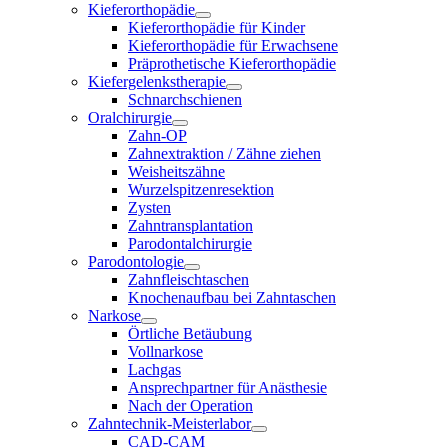
Kieferorthopädie
Kieferorthopädie für Kinder
Kieferorthopädie für Erwachsene
Präprothetische Kieferorthopädie
Kiefergelenkstherapie
Schnarchschienen
Oralchirurgie
Zahn-OP
Zahnextraktion / Zähne ziehen
Weisheitszähne
Wurzelspitzenresektion
Zysten
Zahntransplantation
Parodontalchirurgie
Parodontologie
Zahnfleischtaschen
Knochenaufbau bei Zahntaschen
Narkose
Örtliche Betäubung
Vollnarkose
Lachgas
Ansprechpartner für Anästhesie
Nach der Operation
Zahntechnik-Meisterlabor
CAD-CAM