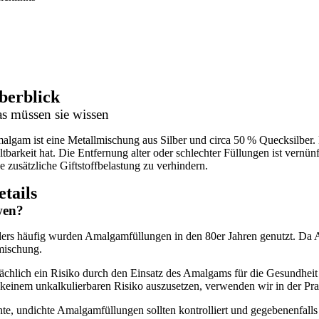
berblick
s müssen sie wissen
algam ist eine Metallmischung aus Silber und circa 50 % Quecksilber. Be
ltbarkeit hat. Die Entfernung alter oder schlechter Füllungen ist vernün
ne zusätzliche Giftstoffbelastung zu verhindern.
etails
wen?
ers häufig wurden Amalgamfüllungen in den 80er Jahren genutzt. Da Am
mischung.
ächlich ein Risiko durch den Einsatz des Amalgams für die Gesundheit 
keinem unkalkulierbaren Risiko auszusetzen, verwenden wir in der Pra
te, undichte Amalgamfüllungen sollten kontrolliert und gegebenenfalls