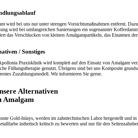
ndlungsablauf
m wird bei uns nur unter strengen Vorsichtsmaßnahmen entfernt. Dazu 
nung wird bei umfangreichen Sanierungen ein sogenannter Kofferdamm 
dert das Verschlucken von kleinen Amalgampartikeln, das Einatmen der
nativen / Sonstiges
Apollonia Praxisklinik wird komplett auf den Einsatz von Amalgam ver
sche Füllungstherapie genutzt. Übrigens sind bei uns Komposite grundsä
rentes Zuzahlungsmodell. Wir informieren Sie gerne.
nsere Alternativen
u Amalgam
nte Gold-Inlays, werden im zahntechnischen Labor hergestellt und in d
etallfarbe ästhetisch kritisch zu bewerten und nur für den Seitenzahnb