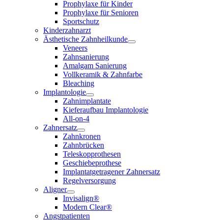
Prophylaxe für Kinder
Prophylaxe für Senioren
Sportschutz
Kinderzahnarzt
Ästhetische Zahnheilkunde
Veneers
Zahnsanierung
Amalgam Sanierung
Vollkeramik & Zahnfarbe
Bleaching
Implantologie
Zahnimplantate
Kieferaufbau Implantologie
All-on-4
Zahnersatz
Zahnkronen
Zahnbrücken
Teleskopprothesen
Geschiebeprothese
Implantatgetragener Zahnersatz
Regelversorgung
Aligner
Invisalign®
Modern Clear®
Angstpatienten