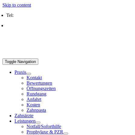
Skip to content
Tel:
0211 2109 5000
Rostocker Straße 18, 40595 Düsseldorf
Toggle Navigation
Praxis
Kontakt
Bewertungen
Öffnungszeiten
Rundgang
Anfahrt
Kosten
Zahnpasta
Zahnärzte
Leistungen
Notfall/Soforthilfe
Prophylaxe & PZR