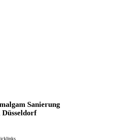
malgam Sanierung
n Düsseldorf
icklinks