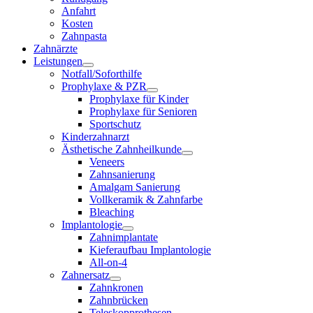
Anfahrt
Kosten
Zahnpasta
Zahnärzte
Leistungen
Notfall/Soforthilfe
Prophylaxe & PZR
Prophylaxe für Kinder
Prophylaxe für Senioren
Sportschutz
Kinderzahnarzt
Ästhetische Zahnheilkunde
Veneers
Zahnsanierung
Amalgam Sanierung
Vollkeramik & Zahnfarbe
Bleaching
Implantologie
Zahnimplantate
Kieferaufbau Implantologie
All-on-4
Zahnersatz
Zahnkronen
Zahnbrücken
Teleskopprothesen