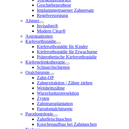
Geschiebeprothese
Implantatgetragener Zahnersatz
Regelversorgung
Aligner
Invisalign®
Modern Clear®
Angstpatienten
Kieferorthopädie
Kieferorthopädie für Kinder
Kieferorthopädie für Erwachsene
Präprothetische Kieferorthopädie
Kiefergelenkstherapie
Schnarchschienen
Oralchirurgie
Zahn-OP
Zahnextraktion / Zähne ziehen
Weisheitszähne
Wurzelspitzenresektion
Zysten
Zahntransplantation
Parodontalchirurgie
Parodontologie
Zahnfleischtaschen
Knochenaufbau bei Zahntaschen