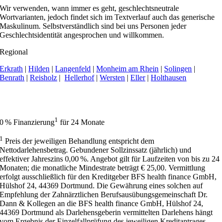
Wir verwenden, wann immer es geht, geschlechtsneutrale
Wortvarianten, jedoch findet sich im Textverlauf auch das generische
Maskulinum. Selbstverständlich sind bei uns Personen jeder
Geschlechtsidentität angesprochen und willkommen.
Regional
Erkrath
|
Hilden
|
Langenfeld
|
Monheim am Rhein
|
Solingen
|
Benrath
|
Reisholz
|
Hellerhof
|
Wersten
|
Eller
|
Holthausen
Apollonia Praxisklinik | Zahnarzt Düsseldorf hat 4,9 von 5 Sternen bei
414 Bewertungen auf Google My Business.
1
0 % Finanzierung
für 24 Monate
1
Preis der jeweiligen Behandlung entspricht dem
Nettodarlehensbetrag. Gebundener Sollzinssatz (jährlich) und
effektiver Jahreszins 0,00 %. Angebot gilt für Laufzeiten von bis zu 24
Monaten; die monatliche Mindestrate beträgt € 25,00. Vermittlung
erfolgt ausschließlich für den Kreditgeber BFS health finance GmbH,
Hülshof 24, 44369 Dortmund. Die Gewährung eines solchen auf
Empfehlung der Zahnärztlichen Berufsausübungsgemeinschaft Dr.
Dann & Kollegen an die BFS health finance GmbH, Hülshof 24,
44369 Dortmund als Darlehensgeberin vermittelten Darlehens hängt
vom Ergebnis der Einzelfallprüfung des jeweiligen Kreditantrages