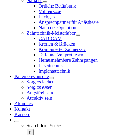
Narkose
Örtliche Betäubung
Vollnarkose
Lachgas
Ansprechpartner für Anästhesie
Nach der Operation
Zahntechnik-Meisterlabor
CAD-CAM
Kronen & Brücken
Kombinierter Zahnersatz
Teil- und Vollprothesen
Herausnehmbare Zahnspangen
Lasertechnik
Implantattechnik
Patientenwünsche
Sorglos lachen
Sorglos essen
Angstfrei sein
Attraktiv sein
Aktuelles
Kontakt
Karriere
Search for: