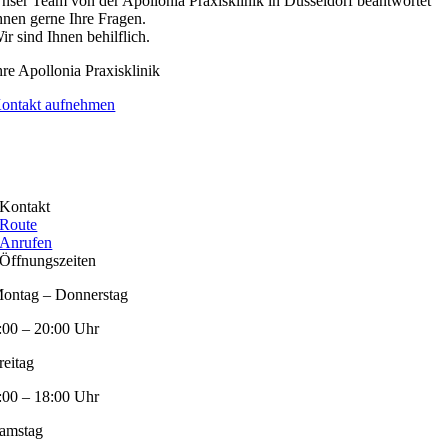
nser Team von der Apollonia Praxisklinik in Düsseldorf beantwortet
hnen gerne Ihre Fragen.
ir sind Ihnen behilflich.
hre Apollonia Praxisklinik
ontakt aufnehmen
Kontakt
Route
Anrufen
Öffnungszeiten
ontag – Donnerstag
:00 – 20:00 Uhr
reitag
:00 – 18:00 Uhr
amstag