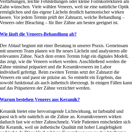
Verfärbungen, leichte Fehlstellungen oder kleine Formkorrekturen am
Zahn wünschen. Viele wählen Veneers, weil sie eine natürliche Optik
ermöglichen und das eigene Lächeln deutlich harmonischer wirken
lassen. Vor jedem Termin prüft der Zahnarzt, welche Behandlung –
Veneers oder Bleaching – für Ihre Zähne am besten geeignet ist.
Wie läuft die Veneers-Behandlung ab?
Der Ablauf beginnt mit einer Beratung in unserer Praxis. Gemeinsam
mit unserem Team planen wir Ihr neues Lächeln und analysieren alle
relevanten Zähne. Nach dem ersten Termin folgt ein digitales Modell,
das zeigt, wie die Veneers wirken werden. Anschließend werden die
Zähne minimal präpariert und die Keramikveneers im Labor
individuell gefertigt. Beim zweiten Termin setzt der Zahnarzt die
Veneers ein und passt sie präzise an. So entsteht ein Ergebnis, das
sowohl funktional als auch ästhetisch überzeugt. In einigen Fällen kan
auf das Präparieren der Zähne verzichtet werden.
Warum bestehen Veneers aus Keramik?
Keramik bietet eine hervorragende Lichtwirkung, ist farbstabil und
passt sich sehr natürlich an die Zähne an. Keramikveneers wirken
dadurch fast wie echter Zahnschmelz. Viele Patienten entscheiden sich
für Keramik, weil sie ästhetische Qualität mit hoher Langlebigkeit