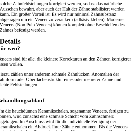
solche Zahnfehlstellungen korrigiert werden, sodass das natürliche
Aussehen bewahrt, aber auch der Halt der Zähne stabilisiert werden
kann. Ein großer Vorteil ist: Es wird nur minimal Zahnsubstanz
abgetragen um ein Veneer zu verankern (adhäsiv kleben). Moderne
Veneers (Non Präp Veneers) können komplett ohne Beschleifen des
Zahnes befestigt werden.
Details
Für wen?
eneers sind für alle, die kleinere Korrekturen an den Zähnen korrigiere
assen wollen.
ierzu zählen unter anderem schmale Zahnlücken, Anomalien der
ahnform oder Oberflächenstruktur eines oder mehrerer Zähne und
eichte Fehlstellungen.
ehandlungsablauf
m die hauchdünnen Keramikschalen, sogenannte Veneers, fertigen zu
önnen, wird zunächst eine schmale Schicht vom Zahnschmelz
bgetragen. Im Anschluss wird für die individuelle Fertigung der
eramikschalen ein Abdruck Ihrer Zähne entnommen. Bis die Veneers