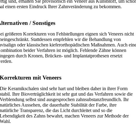
ertig sind, erhalten Sie provisorisch ein Veneer aus Kunststoff, um scho
al einen ersten Eindruck Ihrer Zahnveränderung zu bekommen.
lternativen / Sonstiges
ei größeren Korrekturen von Fehlstellungen eignen sich Veneers nicht
neingeschränkt. Stattdessen empfehlen wir die Behandlung von
nvisalign oder klassischen kieferorthopädischen Maßnahmen. Auch ein
ombination beider Verfahren ist möglich. Fehlende Zähne können
ingegen durch Kronen, Brücken- und Implantatprothesen ersetzt
erden.
Korrekturen mit Veneers
Die Keramikschalen sind sehr hart und bleiben daher in ihrer Form
stabil. Ihre Bioverträglichkeit ist sehr gut und das Verfahren sowie die
Verblendung selbst sind ausgesprochen zahnsubstanzfreundlich. Ihr
natürliches Aussehen, die dauerhafte Stabilität der Farbe, ihre
natürliche Transparenz, die das Licht durchleitet und so die
Lebendigkeit des Zahns bewahrt, machen Veneers zur Methode der
Wahl.