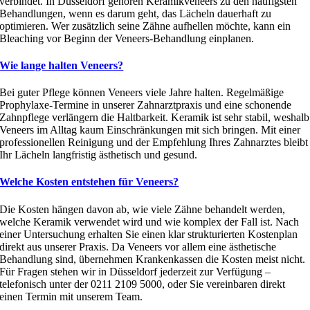
verbindet. In Düsseldorf gehören Keramikveneers zu den häufigsten
Behandlungen, wenn es darum geht, das Lächeln dauerhaft zu
optimieren. Wer zusätzlich seine Zähne aufhellen möchte, kann ein
Bleaching vor Beginn der Veneers-Behandlung einplanen.
Wie lange halten Veneers?
Bei guter Pflege können Veneers viele Jahre halten. Regelmäßige
Prophylaxe-Termine in unserer Zahnarztpraxis und eine schonende
Zahnpflege verlängern die Haltbarkeit. Keramik ist sehr stabil, weshalb
Veneers im Alltag kaum Einschränkungen mit sich bringen. Mit einer
professionellen Reinigung und der Empfehlung Ihres Zahnarztes bleibt
Ihr Lächeln langfristig ästhetisch und gesund.
Welche Kosten entstehen für Veneers?
Die Kosten hängen davon ab, wie viele Zähne behandelt werden,
welche Keramik verwendet wird und wie komplex der Fall ist. Nach
einer Untersuchung erhalten Sie einen klar strukturierten Kostenplan
direkt aus unserer Praxis. Da Veneers vor allem eine ästhetische
Behandlung sind, übernehmen Krankenkassen die Kosten meist nicht.
Für Fragen stehen wir in Düsseldorf jederzeit zur Verfügung –
telefonisch unter der 0211 2109 5000, oder Sie vereinbaren direkt
einen Termin mit unserem Team.