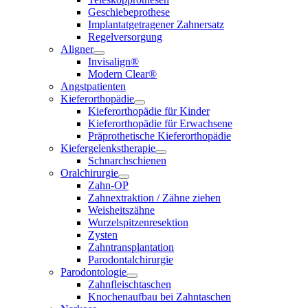
Geschiebeprothese
Implantatgetragener Zahnersatz
Regelversorgung
Aligner
Invisalign®
Modern Clear®
Angstpatienten
Kieferorthopädie
Kieferorthopädie für Kinder
Kieferorthopädie für Erwachsene
Präprothetische Kieferorthopädie
Kiefergelenkstherapie
Schnarchschienen
Oralchirurgie
Zahn-OP
Zahnextraktion / Zähne ziehen
Weisheitszähne
Wurzelspitzenresektion
Zysten
Zahntransplantation
Parodontalchirurgie
Parodontologie
Zahnfleischtaschen
Knochenaufbau bei Zahntaschen