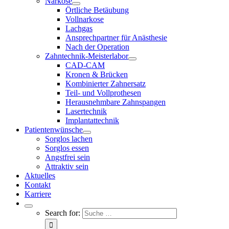
Narkose
Örtliche Betäubung
Vollnarkose
Lachgas
Ansprechpartner für Anästhesie
Nach der Operation
Zahntechnik-Meisterlabor
CAD-CAM
Kronen & Brücken
Kombinierter Zahnersatz
Teil- und Vollprothesen
Herausnehmbare Zahnspangen
Lasertechnik
Implantattechnik
Patientenwünsche
Sorglos lachen
Sorglos essen
Angstfrei sein
Attraktiv sein
Aktuelles
Kontakt
Karriere
Search for: