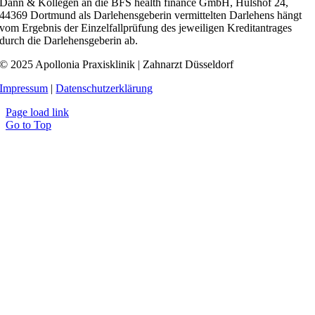
Dann & Kollegen an die BFS health finance GmbH, Hülshof 24,
44369 Dortmund als Darlehensgeberin vermittelten Darlehens hängt
vom Ergebnis der Einzelfallprüfung des jeweiligen Kreditantrages
durch die Darlehensgeberin ab.
© 2025 Apollonia Praxisklinik | Zahnarzt Düsseldorf
Impressum
|
Datenschutzerklärung
Page load link
Go to Top