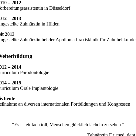
010 – 2012
orbereitungsassistentin in Düsseldorf
012 – 2013
ngestellte Zahnärztin in Hilden
eit 2013
ngestellte Zahnärztin bei der Apollonia Praxisklinik für Zahnheilkunde
eiterbildung
012 – 2014
urriculum Parodontologie
014 – 2015
urriculum Orale Implantologie
is heute
eilnahme an diversen internationalen Fortbildungen und Kongressen
“Es ist einfach toll, Menschen glücklich lächeln zu sehen.”
Zahnärztin Dr. med. dent