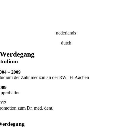
nederlands
dutch
Werdegang
Studium
004 – 2009
tudium der Zahnmedizin an der RWTH-Aachen
009
pprobation
012
romotion zum Dr. med. dent.
Werdegang