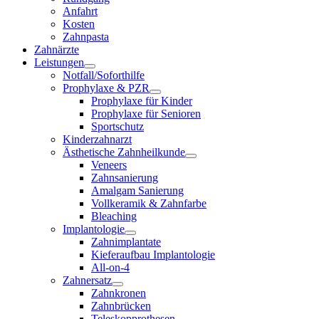
Anfahrt
Kosten
Zahnpasta
Zahnärzte
Leistungen
Notfall/Soforthilfe
Prophylaxe & PZR
Prophylaxe für Kinder
Prophylaxe für Senioren
Sportschutz
Kinderzahnarzt
Ästhetische Zahnheilkunde
Veneers
Zahnsanierung
Amalgam Sanierung
Vollkeramik & Zahnfarbe
Bleaching
Implantologie
Zahnimplantate
Kieferaufbau Implantologie
All-on-4
Zahnersatz
Zahnkronen
Zahnbrücken
Teleskopprothesen