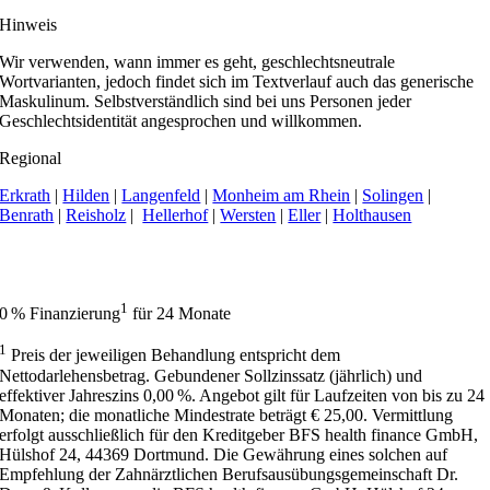
Hinweis
Wir verwenden, wann immer es geht, geschlechtsneutrale
Wortvarianten, jedoch findet sich im Textverlauf auch das generische
Maskulinum. Selbstverständlich sind bei uns Personen jeder
Geschlechtsidentität angesprochen und willkommen.
Regional
Erkrath
|
Hilden
|
Langenfeld
|
Monheim am Rhein
|
Solingen
|
Benrath
|
Reisholz
|
Hellerhof
|
Wersten
|
Eller
|
Holthausen
Apollonia Praxisklinik | Zahnarzt Düsseldorf hat 4,9 von 5 Sternen bei
414 Bewertungen auf Google My Business.
1
0 % Finanzierung
für 24 Monate
1
Preis der jeweiligen Behandlung entspricht dem
Nettodarlehensbetrag. Gebundener Sollzinssatz (jährlich) und
effektiver Jahreszins 0,00 %. Angebot gilt für Laufzeiten von bis zu 24
Monaten; die monatliche Mindestrate beträgt € 25,00. Vermittlung
erfolgt ausschließlich für den Kreditgeber BFS health finance GmbH,
Hülshof 24, 44369 Dortmund. Die Gewährung eines solchen auf
Empfehlung der Zahnärztlichen Berufsausübungsgemeinschaft Dr.