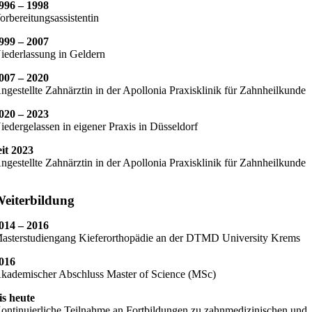
996 – 1998
orbereitungsassistentin
999 – 2007
iederlassung in Geldern
007 – 2020
ngestellte Zahnärztin in der Apollonia Praxisklinik für Zahnheilkunde
020 – 2023
iedergelassen in eigener Praxis in Düsseldorf
eit 2023
ngestellte Zahnärztin in der Apollonia Praxisklinik für Zahnheilkunde
eiterbildung
014 – 2016
asterstudiengang Kieferorthopädie an der DTMD University Krems
016
kademischer Abschluss Master of Science (MSc)
is heute
ontinuierliche Teilnahme an Fortbildungen zu zahnmedizinischen und