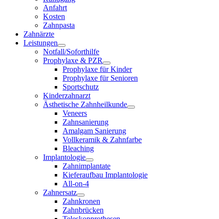
Anfahrt
Kosten
Zahnpasta
Zahnärzte
Leistungen
Notfall/Soforthilfe
Prophylaxe & PZR
Prophylaxe für Kinder
Prophylaxe für Senioren
Sportschutz
Kinderzahnarzt
Ästhetische Zahnheilkunde
Veneers
Zahnsanierung
Amalgam Sanierung
Vollkeramik & Zahnfarbe
Bleaching
Implantologie
Zahnimplantate
Kieferaufbau Implantologie
All-on-4
Zahnersatz
Zahnkronen
Zahnbrücken
Teleskopprothesen