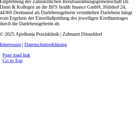
Empfehlung der Zahnärztlichen Berufsausübungsgemeinschaft Dr.
Dann & Kollegen an die BFS health finance GmbH, Hülshof 24,
44369 Dortmund als Darlehensgeberin vermittelten Darlehens hängt
vom Ergebnis der Einzelfallprüfung des jeweiligen Kreditantrages
durch die Darlehensgeberin ab.
© 2025 Apollonia Praxisklinik | Zahnarzt Düsseldorf
Impressum
|
Datenschutzerklärung
Page load link
Go to Top