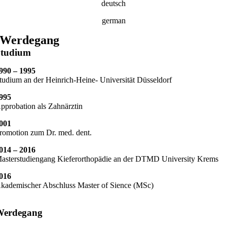
deutsch
german
Werdegang
Studium
990 – 1995
tudium an der Heinrich-Heine- Universität Düsseldorf
995
pprobation als Zahnärztin
001
romotion zum Dr. med. dent.
014 – 2016
asterstudiengang Kieferorthopädie an der DTMD University Krems
016
kademischer Abschluss Master of Sience (MSc)
Werdegang