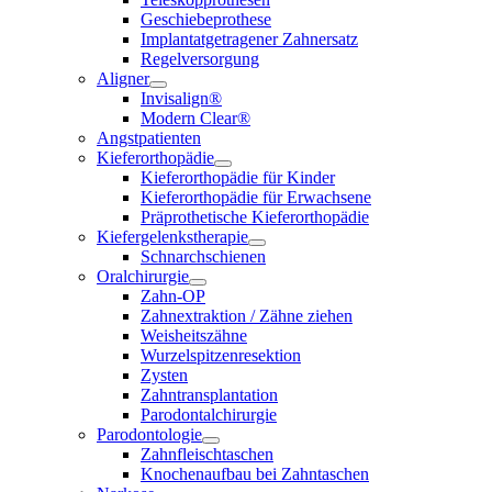
Geschiebeprothese
Implantatgetragener Zahnersatz
Regelversorgung
Aligner
Invisalign®
Modern Clear®
Angstpatienten
Kieferorthopädie
Kieferorthopädie für Kinder
Kieferorthopädie für Erwachsene
Präprothetische Kieferorthopädie
Kiefergelenkstherapie
Schnarchschienen
Oralchirurgie
Zahn-OP
Zahnextraktion / Zähne ziehen
Weisheitszähne
Wurzelspitzenresektion
Zysten
Zahntransplantation
Parodontalchirurgie
Parodontologie
Zahnfleischtaschen
Knochenaufbau bei Zahntaschen