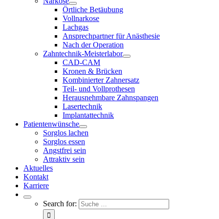
Narkose
Örtliche Betäubung
Vollnarkose
Lachgas
Ansprechpartner für Anästhesie
Nach der Operation
Zahntechnik-Meisterlabor
CAD-CAM
Kronen & Brücken
Kombinierter Zahnersatz
Teil- und Vollprothesen
Herausnehmbare Zahnspangen
Lasertechnik
Implantattechnik
Patientenwünsche
Sorglos lachen
Sorglos essen
Angstfrei sein
Attraktiv sein
Aktuelles
Kontakt
Karriere
Search for: