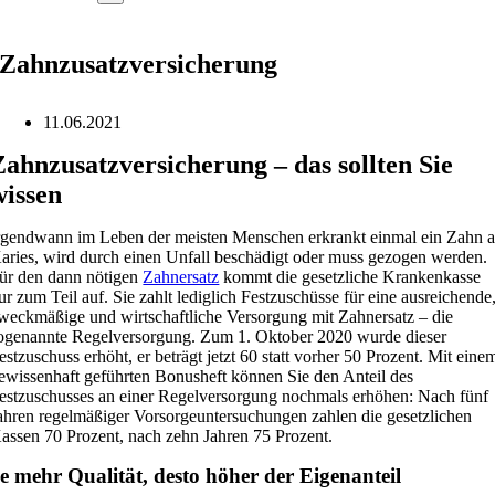
Zahnzusatzversicherung
11.06.2021
Zahnzusatzversicherung – das sollten Sie
wissen
rgendwann im Leben der meisten Menschen erkrankt einmal ein Zahn 
aries, wird durch einen Unfall beschädigt oder muss gezogen werden.
ür den dann nötigen
Zahnersatz
kommt die gesetzliche Krankenkasse
ur zum Teil auf. Sie zahlt lediglich Festzuschüsse für eine ausreichende
weckmäßige und wirtschaftliche Versorgung mit Zahnersatz – die
ogenannte Regelversorgung. Zum 1. Oktober 2020 wurde dieser
estzuschuss erhöht, er beträgt jetzt 60 statt vorher 50 Prozent. Mit eine
ewissenhaft geführten Bonusheft können Sie den Anteil des
estzuschusses an einer Regelversorgung nochmals erhöhen: Nach fünf
ahren regelmäßiger Vorsorgeuntersuchungen zahlen die gesetzlichen
assen 70 Prozent, nach zehn Jahren 75 Prozent.
e mehr Qualität, desto höher der Eigenanteil