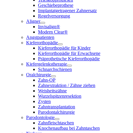
Geschiebeprothese
Implantatgetragener Zahnersatz
Regelversorgung
Aligner
Invisalign®
Modern Clear®
Angstpatienten
Kieferorthopädie
Kieferorthopädie für Kinder
Kieferorthopädie für Erwachsene
Präprothetische Kieferorthopädie
Kiefergelenkstherapie
Schnarchschienen
Oralchirurgie
Zahn-OP
Zahnextraktion / Zähne ziehen
Weisheitszähne
Wurzelspitzenresektion
Zysten
Zahntransplantation
Parodontalchirurgie
Parodontologie
Zahnfleischtaschen
Knochenaufbau bei Zahntaschen