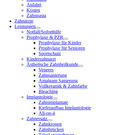
Anfahrt
Kosten
Zahnpasta
Zahnärzte
Leistungen
Notfall/Soforthilfe
Prophylaxe & PZR
Prophylaxe für Kinder
Prophylaxe für Senioren
Sportschutz
Kinderzahnarzt
Ästhetische Zahnheilkunde
Veneers
Zahnsanierung
Amalgam Sanierung
Vollkeramik & Zahnfarbe
Bleaching
Implantologie
Zahnimplantate
Kieferaufbau Implantologie
All-on-4
Zahnersatz
Zahnkronen
Zahnbrücken
Teleskopprothesen