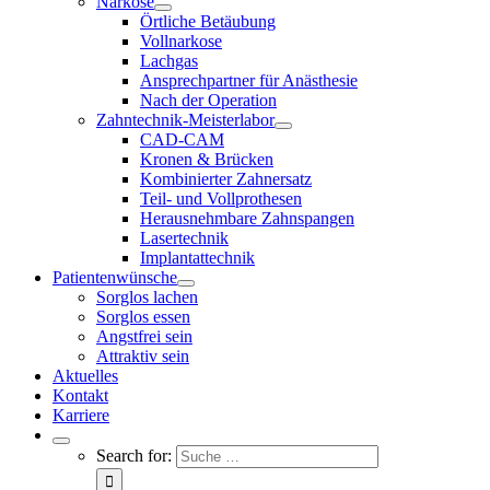
Narkose
Örtliche Betäubung
Vollnarkose
Lachgas
Ansprechpartner für Anästhesie
Nach der Operation
Zahntechnik-Meisterlabor
CAD-CAM
Kronen & Brücken
Kombinierter Zahnersatz
Teil- und Vollprothesen
Herausnehmbare Zahnspangen
Lasertechnik
Implantattechnik
Patientenwünsche
Sorglos lachen
Sorglos essen
Angstfrei sein
Attraktiv sein
Aktuelles
Kontakt
Karriere
Search for: