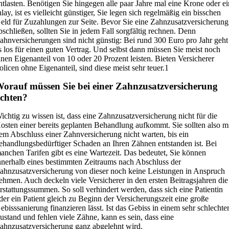
ntlasten. Benötigen Sie hingegen alle paar Jahre mal eine Krone oder e
nlay, ist es vielleicht günstiger, Sie legen sich regelmäßig ein bisschen
eld für Zuzahlungen zur Seite. Bevor Sie eine Zahnzusatzversicherung
bschließen, sollten Sie in jedem Fall sorgfältig rechnen. Denn
ahnversicherungen sind nicht günstig: Bei rund 300 Euro pro Jahr geht
s los für einen guten Vertrag. Und selbst dann müssen Sie meist noch
inen Eigenanteil von 10 oder 20 Prozent leisten. Bieten Versicherer
olicen ohne Eigenanteil, sind diese meist sehr teuer.1
orauf müssen Sie bei einer Zahnzusatzversicherung
chten?
ichtig zu wissen ist, dass eine Zahnzusatzversicherung nicht für die
osten einer bereits geplanten Behandlung aufkommt. Sie sollten also m
em Abschluss einer Zahnversicherung nicht warten, bis ein
ehandlungsbedürftiger Schaden an Ihren Zähnen entstanden ist. Bei
anchen Tarifen gibt es eine Wartezeit. Das bedeutet, Sie können
nnerhalb eines bestimmten Zeitraums nach Abschluss der
ahnzusatzversicherung von dieser noch keine Leistungen in Anspruch
ehmen. Auch deckeln viele Versicherer in den ersten Beitragsjahren die
rstattungssummen. So soll verhindert werden, dass sich eine Patientin
der ein Patient gleich zu Beginn der Versicherungszeit eine große
ebisssanierung finanzieren lässt. Ist das Gebiss in einem sehr schlechte
ustand und fehlen viele Zähne, kann es sein, dass eine
ahnzusatzversicherung ganz abgelehnt wird.