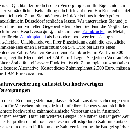
e nach Qualität der prothetischen Versorgung kann Ihr Eigenanteil an
iner zahnärztlichen Behandlung erheblich variieren. Ein Rechenbeispiel
hnen fehlt ein Zahn, Sie möchten die Lücke bei uns in der Apollonia
raxisklinik in Düsseldorf schließen lassen. Wir untersuchen Sie und je
ach Ihren individuellen Gegebenheiten haben Sie dann die Möglichkeit
ich für eine Regelversorgung, und damit eine
Zahnbrücke
aus Metall,
der für ein
Zahnimplantat
als besonders hochwertige Lösung zu
ntscheiden. Unabhängig von Ihrer Entscheidung zahlt die gesetzliche
rankenkasse einen Festzuschuss von 576 Euro bei Ersatz eines
ehlenden Zahns. Wählen Sie also eine Zahnbrücke im Wert von 800
uro, liegt Ihr Eigenanteil bei 224 Euro.1 Legen Sie jedoch Wert auf ein
öhere Ästhetik und bessere Funktion, ist ein Zahnimplantat womöglich
ie bessere Alternative. Kostet dieses Zahnimplantat 2.500 Euro, müsse
ie 1.924 Euro zuzahlen.
ahnversicherung entlastet bei hochwertigen
ersorgungen
n dieser Rechnung sieht man, dass sich Zahnzusatzversicherungen vor
llem für Menschen lohnen, die im Laufe ihres Lebens voraussichtlich
ehrere hochwertige zahnmedizinische Versorgungen in Anspruch
ehmen werden. Dazu ein weiteres Beispiel: Sie haben seit längerer Zeit
ine Teilprothese und möchten diese mittelfristig durch Zahnimplantate
rsetzen. In diesem Fall kann eine Zahnversicherung Ihr Budget spürbar