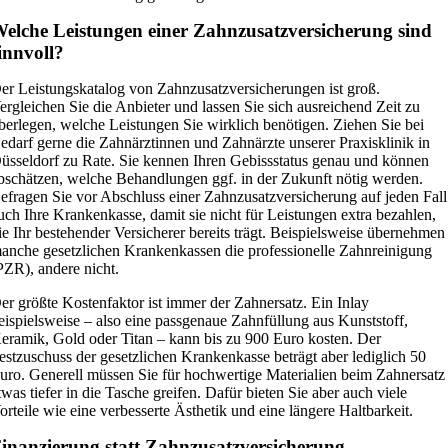
elche Leistungen einer Zahnzusatzversicherung sind
innvoll?
er Leistungskatalog von Zahnzusatzversicherungen ist groß.
ergleichen Sie die Anbieter und lassen Sie sich ausreichend Zeit zu
berlegen, welche Leistungen Sie wirklich benötigen. Ziehen Sie bei
edarf gerne die Zahnärztinnen und Zahnärzte unserer Praxisklinik in
üsseldorf zu Rate. Sie kennen Ihren Gebissstatus genau und können
bschätzen, welche Behandlungen ggf. in der Zukunft nötig werden.
efragen Sie vor Abschluss einer Zahnzusatzversicherung auf jeden Fall
uch Ihre Krankenkasse, damit sie nicht für Leistungen extra bezahlen,
ie Ihr bestehender Versicherer bereits trägt. Beispielsweise übernehmen
anche gesetzlichen Krankenkassen die professionelle Zahnreinigung
PZR), andere nicht.
er größte Kostenfaktor ist immer der Zahnersatz. Ein Inlay
eispielsweise – also eine passgenaue Zahnfüllung aus Kunststoff,
eramik, Gold oder Titan – kann bis zu 900 Euro kosten. Der
estzuschuss der gesetzlichen Krankenkasse beträgt aber lediglich 50
uro. Generell müssen Sie für hochwertige Materialien beim Zahnersatz
twas tiefer in die Tasche greifen. Dafür bieten Sie aber auch viele
orteile wie eine verbesserte Ästhetik und eine längere Haltbarkeit.
inanzierung statt Zahnzusatzversicherung