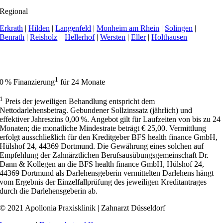
Regional
Erkrath
|
Hilden
|
Langenfeld
|
Monheim am Rhein
|
Solingen
|
Benrath
|
Reisholz
|
Hellerhof
|
Wersten
|
Eller
|
Holthausen
Apollonia Praxisklinik | Zahnarzt Düsseldorf hat 4,9 von 5 Sternen bei
414 Bewertungen auf Google My Business.
1
0 % Finanzierung
für 24 Monate
1
Preis der jeweiligen Behandlung entspricht dem
Nettodarlehensbetrag. Gebundener Sollzinssatz (jährlich) und
effektiver Jahreszins 0,00 %. Angebot gilt für Laufzeiten von bis zu 24
Monaten; die monatliche Mindestrate beträgt € 25,00. Vermittlung
erfolgt ausschließlich für den Kreditgeber BFS health finance GmbH,
Hülshof 24, 44369 Dortmund. Die Gewährung eines solchen auf
Empfehlung der Zahnärztlichen Berufsausübungsgemeinschaft Dr.
Dann & Kollegen an die BFS health finance GmbH, Hülshof 24,
44369 Dortmund als Darlehensgeberin vermittelten Darlehens hängt
vom Ergebnis der Einzelfallprüfung des jeweiligen Kreditantrages
durch die Darlehensgeberin ab.
© 2021 Apollonia Praxisklinik | Zahnarzt Düsseldorf