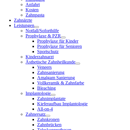
Anfahrt
Kosten
Zahnpasta
Zahnärzte
Leistungen
Notfall/Soforthilfe
Prophylaxe & PZR
Prophylaxe für Kinder
Prophylaxe für Senioren
Sportschutz
Kinderzahnarzt
Ästhetische Zahnheilkunde
Veneers
Zahnsanierung
Amalgam Sanierung
Vollkeramik & Zahnfarbe
Bleaching
Implantologie
Zahnimplantate
Kieferaufbau Implantologie
All-on-4
Zahnersatz
Zahnkronen
Zahnbrücken
Teleskopprothesen