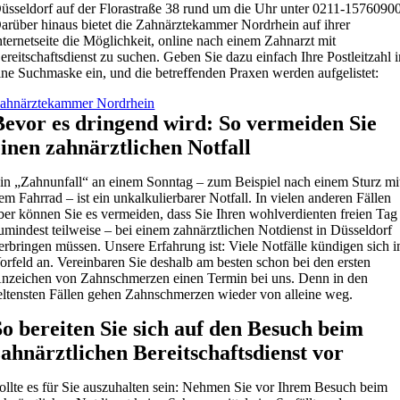
üsseldorf auf der Florastraße 38 rund um die Uhr unter 0211-15760900
arüber hinaus bietet die Zahnärztekammer Nordrhein auf ihrer
nternetseite die Möglichkeit, online nach einem Zahnarzt mit
ereitschaftsdienst zu suchen. Geben Sie dazu einfach Ihre Postleitzahl 
ine Suchmaske ein, und die betreffenden Praxen werden aufgelistet:
ahnärztekammer Nordrhein
Bevor es dringend wird: So vermeiden Sie
einen zahnärztlichen Notfall
in „Zahnunfall“ an einem Sonntag – zum Beispiel nach einem Sturz mi
em Fahrrad – ist ein unkalkulierbarer Notfall. In vielen anderen Fällen
ber können Sie es vermeiden, dass Sie Ihren wohlverdienten freien Tag
umindest teilweise – bei einem zahnärztlichen Notdienst in Düsseldorf
erbringen müssen. Unsere Erfahrung ist: Viele Notfälle kündigen sich 
orfeld an. Vereinbaren Sie deshalb am besten schon bei den ersten
nzeichen von Zahnschmerzen einen Termin bei uns. Denn in den
eltensten Fällen gehen Zahnschmerzen wieder von alleine weg.
So bereiten Sie sich auf den Besuch beim
zahnärztlichen Bereitschaftsdienst vor
ollte es für Sie auszuhalten sein: Nehmen Sie vor Ihrem Besuch beim