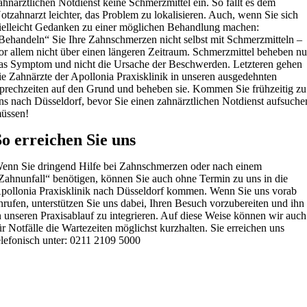
ahnärztlichen Notdienst keine Schmerzmittel ein. So fällt es dem
otzahnarzt leichter, das Problem zu lokalisieren. Auch, wenn Sie sich
ielleicht Gedanken zu einer möglichen Behandlung machen:
Behandeln“ Sie Ihre Zahnschmerzen nicht selbst mit Schmerzmitteln –
or allem nicht über einen längeren Zeitraum. Schmerzmittel beheben nu
as Symptom und nicht die Ursache der Beschwerden. Letzteren gehen
ie Zahnärzte der Apollonia Praxisklinik in unseren ausgedehnten
prechzeiten auf den Grund und beheben sie. Kommen Sie frühzeitig zu
ns nach Düsseldorf, bevor Sie einen zahnärztlichen Notdienst aufsuche
üssen!
So erreichen Sie uns
enn Sie dringend Hilfe bei Zahnschmerzen oder nach einem
Zahnunfall“ benötigen, können Sie auch ohne Termin zu uns in die
pollonia Praxisklinik nach Düsseldorf kommen. Wenn Sie uns vorab
nrufen, unterstützen Sie uns dabei, Ihren Besuch vorzubereiten und ihn
n unseren Praxisablauf zu integrieren. Auf diese Weise können wir auch
ür Notfälle die Wartezeiten möglichst kurzhalten. Sie erreichen uns
elefonisch unter: 0211 2109 5000