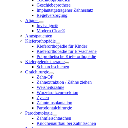
Geschiebeprothese
Implantatgetragener Zahnersatz
Regelversorgung
Aligner
Invisalign®
Modern Clear®
Angstpatienten
Kieferorthopädie
Kieferorthopädie für Kinder
Kieferorthopädie für Erwachsene
Präprothetische Kieferorthopädie
Kiefergelenkstherapie
Schnarchschienen
Oralchirurgie
Zahn-OP
Zahnextraktion / Zähne ziehen
Weisheitszähne
Wurzelspitzenresektion
Zysten
Zahntransplantation
Parodontalchirurgie
Parodontologie
Zahnfleischtaschen
Knochenaufbau bei Zahntaschen