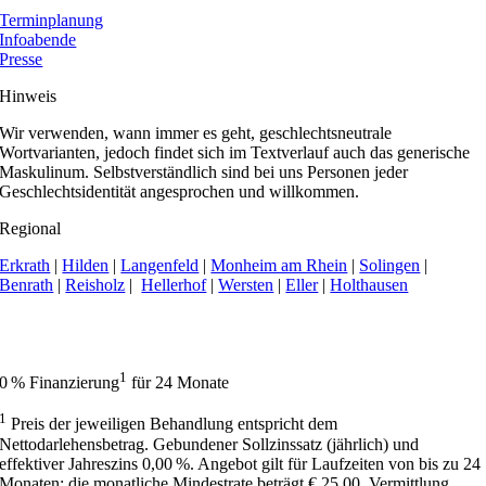
Terminplanung
Infoabende
Presse
Hinweis
Wir verwenden, wann immer es geht, geschlechtsneutrale
Wortvarianten, jedoch findet sich im Textverlauf auch das generische
Maskulinum. Selbstverständlich sind bei uns Personen jeder
Geschlechtsidentität angesprochen und willkommen.
Regional
Erkrath
|
Hilden
|
Langenfeld
|
Monheim am Rhein
|
Solingen
|
Benrath
|
Reisholz
|
Hellerhof
|
Wersten
|
Eller
|
Holthausen
Apollonia Praxisklinik | Zahnarzt Düsseldorf hat 4,9 von 5 Sternen bei
414 Bewertungen auf Google My Business.
1
0 % Finanzierung
für 24 Monate
1
Preis der jeweiligen Behandlung entspricht dem
Nettodarlehensbetrag. Gebundener Sollzinssatz (jährlich) und
effektiver Jahreszins 0,00 %. Angebot gilt für Laufzeiten von bis zu 24
Monaten; die monatliche Mindestrate beträgt € 25,00. Vermittlung