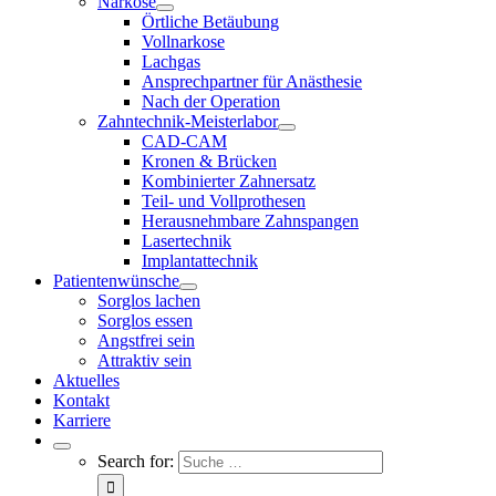
Narkose
Örtliche Betäubung
Vollnarkose
Lachgas
Ansprechpartner für Anästhesie
Nach der Operation
Zahntechnik-Meisterlabor
CAD-CAM
Kronen & Brücken
Kombinierter Zahnersatz
Teil- und Vollprothesen
Herausnehmbare Zahnspangen
Lasertechnik
Implantattechnik
Patientenwünsche
Sorglos lachen
Sorglos essen
Angstfrei sein
Attraktiv sein
Aktuelles
Kontakt
Karriere
Search for: