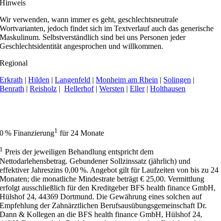
Hinweis
Wir verwenden, wann immer es geht, geschlechtsneutrale
Wortvarianten, jedoch findet sich im Textverlauf auch das generische
Maskulinum. Selbstverständlich sind bei uns Personen jeder
Geschlechtsidentität angesprochen und willkommen.
Regional
Erkrath
|
Hilden
|
Langenfeld
|
Monheim am Rhein
|
Solingen
|
Benrath
|
Reisholz
|
Hellerhof
|
Wersten
|
Eller
|
Holthausen
Apollonia Praxisklinik | Zahnarzt Düsseldorf hat 4,9 von 5 Sternen bei
414 Bewertungen auf Google My Business.
1
0 % Finanzierung
für 24 Monate
1
Preis der jeweiligen Behandlung entspricht dem
Nettodarlehensbetrag. Gebundener Sollzinssatz (jährlich) und
effektiver Jahreszins 0,00 %. Angebot gilt für Laufzeiten von bis zu 24
Monaten; die monatliche Mindestrate beträgt € 25,00. Vermittlung
erfolgt ausschließlich für den Kreditgeber BFS health finance GmbH,
Hülshof 24, 44369 Dortmund. Die Gewährung eines solchen auf
Empfehlung der Zahnärztlichen Berufsausübungsgemeinschaft Dr.
Dann & Kollegen an die BFS health finance GmbH, Hülshof 24,