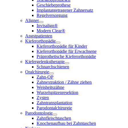
Geschiebeprothese
Implantatgetragener Zahnersatz
Regelversorgung
Aligner
Invisalign®
Modern Clear®
Angstpatienten
Kieferorthopädie
Kieferorthopädie für Kinder
Kieferorthopädie für Erwachsene
Präprothetische Kieferorthopädie
Kiefergelenkstherapie
Schnarchschienen
Oralchirurgie
Zahn-OP
Zahnextraktion / Zähne ziehen
Weisheitszähne
Wurzelspitzenresektion
Zysten
Zahntransplantation
Parodontalchirurgie
Parodontologie
Zahnfleischtaschen
Knochenaufbau bei Zahntaschen