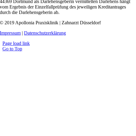
44369 Dortmund als Darlehensgeberin vermittelten Darlehens hängt
vom Ergebnis der Einzelfallprüfung des jeweiligen Kreditantrages
durch die Darlehensgeberin ab.
© 2019 Apollonia Praxisklinik | Zahnarzt Düsseldorf
Impressum
|
Datenschutzerklärung
Page load link
Go to Top