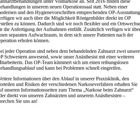
ahnarztbehandlungen unter Vollnarkose an. Seit 2016 finden diese
ehandlungen in unserem neuen Operationssaal statt. Neben einer
odernen und den Hygienevorschriften entsprechenden OP-Ausstattun
erfügen wir auch über die Möglichkeit Röntgenbilder direkt im OP
rstellen zu können. Dadurch sind wir noch flexibler und ein Ortswechse
ür die Anfertigung der Aufnahmen entfällt. Zusätzlich verfügen wir übe
inen separaten Aufwachraum, in dem sich unsere Patienten nach der
peration erholen können.
ei jeder Operation sind neben dem behandelnden Zahnarzt zwei unsere
P Schwestern anwesend, sowie unser Anästhesist mit einer weiteren
itarbeiterin. Das OP-Team kümmert sich um einen reibungslosen
ehandlungsablauf und kann bei Problemen schnell eingreifen.
eitere Informationen über den Ablauf in unserer Praxisklinik, den
orteilen und Risiken der verschiedenen Narkoseverfahren erhalten Sie
uf unseren Informationsseiten zum Thema „Narkose beim Zahnarzt“
der direkt von unseren Zahnärzten und unserem Anästhesisten –
prechen Sie uns an!