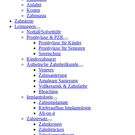
Anfahrt
Kosten
Zahnpasta
Zahnärzte
Leistungen
Notfall/Soforthilfe
Prophylaxe & PZR
Prophylaxe für Kinder
Prophylaxe für Senioren
Sportschutz
Kinderzahnarzt
Ästhetische Zahnheilkunde
Veneers
Zahnsanierung
Amalgam Sanierung
Vollkeramik & Zahnfarbe
Bleaching
Implantologie
Zahnimplantate
Kieferaufbau Implantologie
All-on-4
Zahnersatz
Zahnkronen
Zahnbrücken
Teleskopprothesen