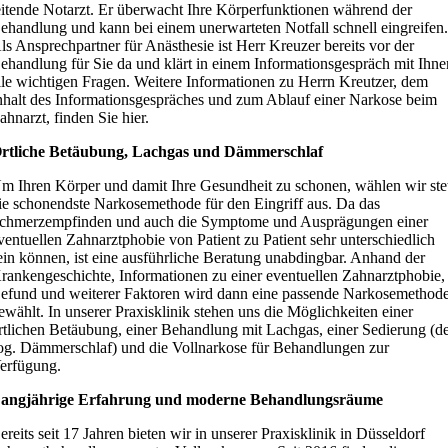
eitende Notarzt. Er überwacht Ihre Körperfunktionen während der
ehandlung und kann bei einem unerwarteten Notfall schnell eingreifen
ls Ansprechpartner für Anästhesie ist Herr Kreuzer bereits vor der
ehandlung für Sie da und klärt in einem Informationsgespräch mit Ihne
lle wichtigen Fragen. Weitere Informationen zu Herrn Kreutzer, dem
nhalt des Informationsgespräches und zum Ablauf einer Narkose beim
ahnarzt, finden Sie hier.
rtliche Betäubung, Lachgas und Dämmerschlaf
m Ihren Körper und damit Ihre Gesundheit zu schonen, wählen wir ste
ie schonendste Narkosemethode für den Eingriff aus. Da das
chmerzempfinden und auch die Symptome und Ausprägungen einer
ventuellen Zahnarztphobie von Patient zu Patient sehr unterschiedlich
ein können, ist eine ausführliche Beratung unabdingbar. Anhand der
rankengeschichte, Informationen zu einer eventuellen Zahnarztphobie,
efund und weiterer Faktoren wird dann eine passende Narkosemethod
ewählt. In unserer Praxisklinik stehen uns die Möglichkeiten einer
rtlichen Betäubung, einer Behandlung mit Lachgas, einer Sedierung (d
og. Dämmerschlaf) und die Vollnarkose für Behandlungen zur
erfügung.
angjährige Erfahrung und moderne Behandlungsräume
ereits seit 17 Jahren bieten wir in unserer Praxisklinik in Düsseldorf