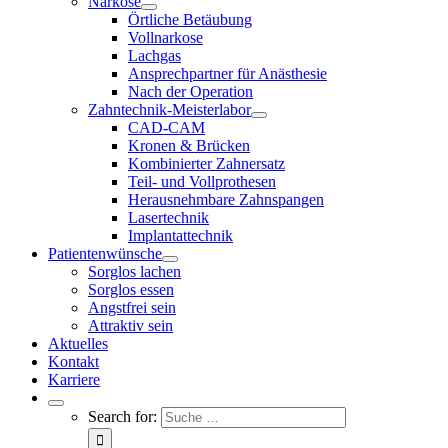
Narkose
Örtliche Betäubung
Vollnarkose
Lachgas
Ansprechpartner für Anästhesie
Nach der Operation
Zahntechnik-Meisterlabor
CAD-CAM
Kronen & Brücken
Kombinierter Zahnersatz
Teil- und Vollprothesen
Herausnehmbare Zahnspangen
Lasertechnik
Implantattechnik
Patientenwünsche
Sorglos lachen
Sorglos essen
Angstfrei sein
Attraktiv sein
Aktuelles
Kontakt
Karriere
Search for: