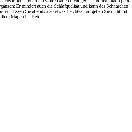
edensartlich studiert ein voller Bauch nicht gern – und man kann getros
rgänzen: Er mindert auch die Schlafqualität und kann das Schnarchen
ördern. Essen Sie abends also etwas Leichtes und gehen Sie nicht mit
ollem Magen ins Bett.