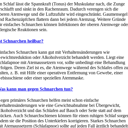
m Schlaf lässt die Spannkraft (Tonus) der Muskulatur nach, die Zunge
rschlafft und sinkt in den Rachenraum. Dadurch verengen sich die
beren Atemwege und die Luftzufuhr wird eingeschränkt. Gaumensegel
nd Rachenzäpfchen flattern dann bei jedem Atemzug. Weitere Gründe
ür einfaches Schnarchen können Infektionen der oberen Atemwege ode
llergische Reaktionen sein.
st Schnarchen heilbar?
infaches Schnarchen kann gut mit Verhaltensänderungen wie
ewichtsreduktion oder Alkoholverzicht behandelt werden. Liegt eine
chlafapnoe mit Atemaussetzern vor, sollte unbedingt eine Behandlung
rfolgen. Deren Ziel ist es, die Atemwege während des Schlafes offen z
alten, z. B. mit Hilfe einer operativen Entfernung von Gewebe, einer
ebissschiene oder einer speziellen Atemmaske.
as kann man gegen Schnarchen tun?
egen primäres Schnarchen helfen meist schon einfache
erhaltensänderungen wie eine Gewichtsabnahme bei Übergewicht,
lkoholverzicht und das Schlafen auf Bauch oder Seite statt auf dem
ücken. Auch Schnarchschienen können für einen ruhigen Schlaf sorge
ndem sie die Position des Unterkiefers korrigieren. Starkes Schnarchen
it Atemaussetzern (Schlafapnoe) sollte auf jeden Fall ärztlich behandelt