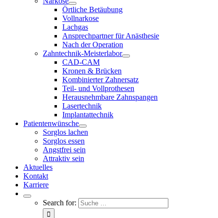
Narkose
Örtliche Betäubung
Vollnarkose
Lachgas
Ansprechpartner für Anästhesie
Nach der Operation
Zahntechnik-Meisterlabor
CAD-CAM
Kronen & Brücken
Kombinierter Zahnersatz
Teil- und Vollprothesen
Herausnehmbare Zahnspangen
Lasertechnik
Implantattechnik
Patientenwünsche
Sorglos lachen
Sorglos essen
Angstfrei sein
Attraktiv sein
Aktuelles
Kontakt
Karriere
Search for: