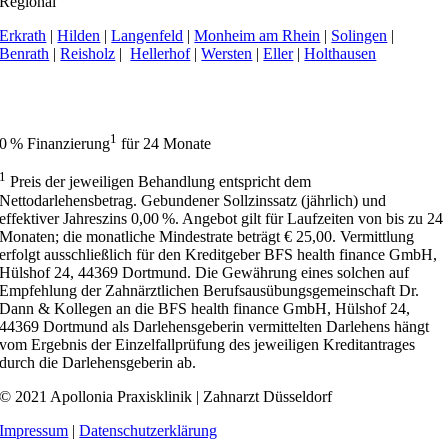
Regional
Erkrath
|
Hilden
|
Langenfeld
|
Monheim am Rhein
|
Solingen
|
Benrath
|
Reisholz
|
Hellerhof
|
Wersten
|
Eller
|
Holthausen
Apollonia Praxisklinik | Zahnarzt Düsseldorf hat 4,9 von 5 Sternen bei
414 Bewertungen auf Google My Business.
1
0 % Finanzierung
für 24 Monate
1
Preis der jeweiligen Behandlung entspricht dem
Nettodarlehensbetrag. Gebundener Sollzinssatz (jährlich) und
effektiver Jahreszins 0,00 %. Angebot gilt für Laufzeiten von bis zu 24
Monaten; die monatliche Mindestrate beträgt € 25,00. Vermittlung
erfolgt ausschließlich für den Kreditgeber BFS health finance GmbH,
Hülshof 24, 44369 Dortmund. Die Gewährung eines solchen auf
Empfehlung der Zahnärztlichen Berufsausübungsgemeinschaft Dr.
Dann & Kollegen an die BFS health finance GmbH, Hülshof 24,
44369 Dortmund als Darlehensgeberin vermittelten Darlehens hängt
vom Ergebnis der Einzelfallprüfung des jeweiligen Kreditantrages
durch die Darlehensgeberin ab.
© 2021 Apollonia Praxisklinik | Zahnarzt Düsseldorf
Impressum
|
Datenschutzerklärung