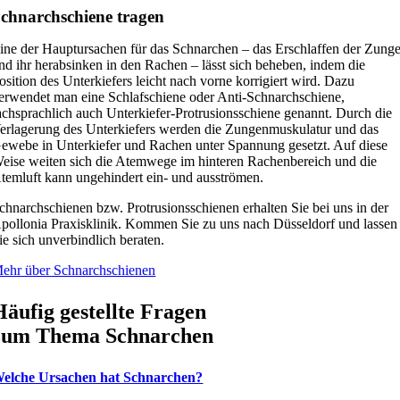
chnarchschiene tragen
ine der Hauptursachen für das Schnarchen – das Erschlaffen der Zung
nd ihr herabsinken in den Rachen – lässt sich beheben, indem die
osition des Unterkiefers leicht nach vorne korrigiert wird. Dazu
erwendet man eine Schlafschiene oder Anti-Schnarchschiene,
achsprachlich auch Unterkiefer-Protrusionsschiene genannt. Durch die
erlagerung des Unterkiefers werden die Zungenmuskulatur und das
ewebe in Unterkiefer und Rachen unter Spannung gesetzt. Auf diese
eise weiten sich die Atemwege im hinteren Rachenbereich und die
temluft kann ungehindert ein- und ausströmen.
chnarchschienen bzw. Protrusionsschienen erhalten Sie bei uns in der
pollonia Praxisklinik. Kommen Sie zu uns nach Düsseldorf und lassen
ie sich unverbindlich beraten.
ehr über Schnarchschienen
Häufig gestellte Fragen
zum Thema Schnarchen
elche Ursachen hat Schnarchen?