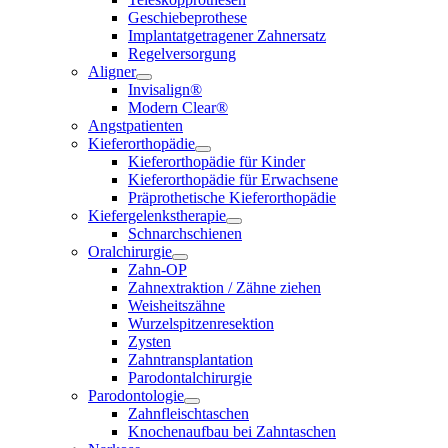
Geschiebeprothese
Implantatgetragener Zahnersatz
Regelversorgung
Aligner
Invisalign®
Modern Clear®
Angstpatienten
Kieferorthopädie
Kieferorthopädie für Kinder
Kieferorthopädie für Erwachsene
Präprothetische Kieferorthopädie
Kiefergelenkstherapie
Schnarchschienen
Oralchirurgie
Zahn-OP
Zahnextraktion / Zähne ziehen
Weisheitszähne
Wurzelspitzenresektion
Zysten
Zahntransplantation
Parodontalchirurgie
Parodontologie
Zahnfleischtaschen
Knochenaufbau bei Zahntaschen