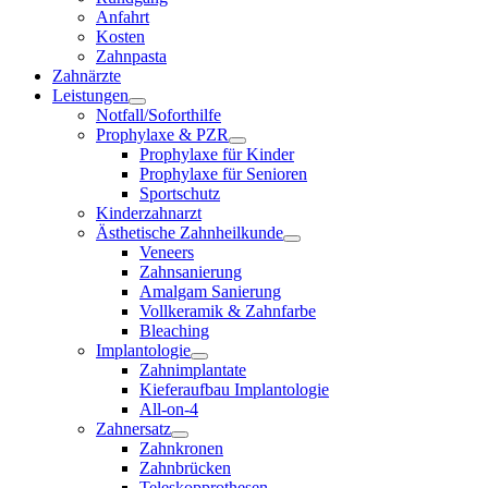
Anfahrt
Kosten
Zahnpasta
Zahnärzte
Leistungen
Notfall/Soforthilfe
Prophylaxe & PZR
Prophylaxe für Kinder
Prophylaxe für Senioren
Sportschutz
Kinderzahnarzt
Ästhetische Zahnheilkunde
Veneers
Zahnsanierung
Amalgam Sanierung
Vollkeramik & Zahnfarbe
Bleaching
Implantologie
Zahnimplantate
Kieferaufbau Implantologie
All-on-4
Zahnersatz
Zahnkronen
Zahnbrücken
Teleskopprothesen