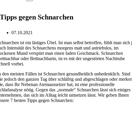
Tipps gegen Schnarchen
07.10.2021
chnarchen ist ein lästiges Übel. Ist man selbst betroffen, fühlt man sich 
ach Intensität des Schnarchens morgens matt und antriebslos, im
rockenen Mund verspürt man einen faden Geschmack. Schnarchen
ettnachbar oder Bettnachbarin, ist es mit der ungestörten Nachtruhe
chnell vorbei.
n den meisten Fällen ist Schnarchen gesundheitlich unbedenklich. Sind
ie jedoch den ganzen Tag über schläfrig und abgeschlagen oder merke
ie, dass Ihr Nebenan Atemaussetzer hat, ist eine professionelle
chlafanalyse nötig. Gegen das „normale“ Schnarchen lässt sich einiges
nternehmen, das sich im Alltag leicht umsetzen lässt. Wir geben Ihnen
nsere 7 besten Tipps gegen Schnarchen: