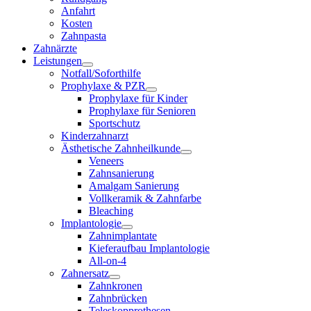
Anfahrt
Kosten
Zahnpasta
Zahnärzte
Leistungen
Notfall/Soforthilfe
Prophylaxe & PZR
Prophylaxe für Kinder
Prophylaxe für Senioren
Sportschutz
Kinderzahnarzt
Ästhetische Zahnheilkunde
Veneers
Zahnsanierung
Amalgam Sanierung
Vollkeramik & Zahnfarbe
Bleaching
Implantologie
Zahnimplantate
Kieferaufbau Implantologie
All-on-4
Zahnersatz
Zahnkronen
Zahnbrücken
Teleskopprothesen