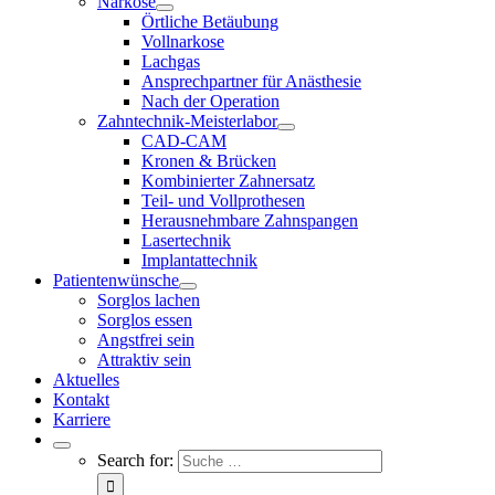
Narkose
Örtliche Betäubung
Vollnarkose
Lachgas
Ansprechpartner für Anästhesie
Nach der Operation
Zahntechnik-Meisterlabor
CAD-CAM
Kronen & Brücken
Kombinierter Zahnersatz
Teil- und Vollprothesen
Herausnehmbare Zahnspangen
Lasertechnik
Implantattechnik
Patientenwünsche
Sorglos lachen
Sorglos essen
Angstfrei sein
Attraktiv sein
Aktuelles
Kontakt
Karriere
Search for: