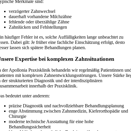
ypische Merkmale sind:
verzögerter Zahnwechsel
dauerhaft vorhandene Milchzähne
fehlende oder überzählige Zähne
Zahnlücken und Fehlstellungen
in häufiger Fehler ist es, solche Auffälligkeiten lange unbeachtet zu
assen. Dabei gilt: Je früher eine fachliche Einschätzung erfolgt, desto
esser lassen sich spätere Behandlungen planen.
nsere Expertise bei komplexen Zahnsituationen
n der Apollonia Praxisklinik behandeln wir regelmäßig Patientinnen un
atienten mit komplexen Zahnentwicklungsstörungen. Unsere Stärke lie
n der strukturierten Diagnostik und der interdisziplinären
usammenarbeit innerhalb der Praxisklinik.
as bedeutet unter anderem:
präzise Diagnostik und nachvollziehbare Behandlungsplanung
enge Abstimmung zwischen Zahnmedizin, Kieferorthopädie und
Chirurgie
moderne technische Ausstattung für eine hohe
Behandlungssicherheit