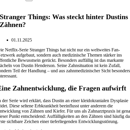
Stranger Things: Was steckt hinter Dustins
Zähnen?
01.11.2025
ie Netflix-Serie Stranger Things hat nicht nur ein weltweites Fan-
etzwerk aufgebaut, sondern auch medizinische Themen stärker ins
ffentliche Bewusstsein gerückt. Besonders auffällig ist das markante
ächeln von Dustin Henderson. Seine Zahnsituation ist kein Zufall,
ondern Teil der Handlung – und aus zahnmedizinischer Sicht besonder
nteressant.
Eine Zahnentwicklung, die Fragen aufwirft
n der Serie wird erklärt, dass Dustin an einer kleidokranialen Dysplasie
eidet. Diese seltene Erbkrankheit beeinflusst unter anderem die
ntwicklung von Zähnen und Kiefer. Für uns als Zahnarztpraxis ist gen
ieser Punkt entscheidend: Auffälligkeiten an den Zähnen sind häufig da
rste sichtbare Zeichen einer tieferliegenden Entwicklungsstörung.