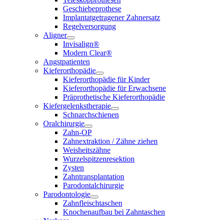
Geschiebeprothese
Implantatgetragener Zahnersatz
Regelversorgung
Aligner
Invisalign®
Modern Clear®
Angstpatienten
Kieferorthopädie
Kieferorthopädie für Kinder
Kieferorthopädie für Erwachsene
Präprothetische Kieferorthopädie
Kiefergelenkstherapie
Schnarchschienen
Oralchirurgie
Zahn-OP
Zahnextraktion / Zähne ziehen
Weisheitszähne
Wurzelspitzenresektion
Zysten
Zahntransplantation
Parodontalchirurgie
Parodontologie
Zahnfleischtaschen
Knochenaufbau bei Zahntaschen