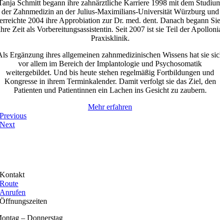
Tanja Schmitt begann ihre zahnärztliche Karriere 1998 mit dem Studiu
der Zahnmedizin an der Julius-Maximilians-Universität Würzburg und
erreichte 2004 ihre Approbiation zur Dr. med. dent. Danach begann Si
ihre Zeit als Vorbereitungsassistentin. Seit 2007 ist sie Teil der Apolloni
Praxisklinik.
Als Ergänzung ihres allgemeinen zahnmedizinischen Wissens hat sie sic
vor allem im Bereich der Implantologie und Psychosomatik
weitergebildet. Und bis heute stehen regelmäßig Fortbildungen und
Kongresse in ihrem Terminkalender. Damit verfolgt sie das Ziel, den
Patienten und Patientinnen ein Lachen ins Gesicht zu zaubern.
Mehr erfahren
Previous
Next
Kontakt
Route
Anrufen
Öffnungszeiten
ontag – Donnerstag