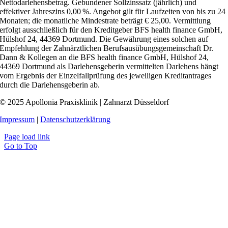
Nettodarlehensbetrag. Gebundener Sollzinssatz (jährlich) und
effektiver Jahreszins 0,00 %. Angebot gilt für Laufzeiten von bis zu 24
Monaten; die monatliche Mindestrate beträgt € 25,00. Vermittlung
erfolgt ausschließlich für den Kreditgeber BFS health finance GmbH,
Hülshof 24, 44369 Dortmund. Die Gewährung eines solchen auf
Empfehlung der Zahnärztlichen Berufsausübungsgemeinschaft Dr.
Dann & Kollegen an die BFS health finance GmbH, Hülshof 24,
44369 Dortmund als Darlehensgeberin vermittelten Darlehens hängt
vom Ergebnis der Einzelfallprüfung des jeweiligen Kreditantrages
durch die Darlehensgeberin ab.
© 2025 Apollonia Praxisklinik | Zahnarzt Düsseldorf
Impressum
|
Datenschutzerklärung
Page load link
Go to Top