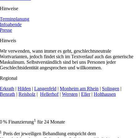
Hinweise
Terminplanung
Infoabende
Presse
Hinweis
Wir verwenden, wann immer es geht, geschlechtsneutrale
Wortvarianten, jedoch findet sich im Textverlauf auch das generische
Maskulinum. Selbstverständlich sind bei uns Personen jeder
Geschlechtsidentität angesprochen und willkommen.
Regional
Erkrath
|
Hilden
|
Langenfeld
|
Monheim am Rhein
|
Solingen
|
Benrath
|
Reisholz
|
Hellerhof
|
Wersten
|
Eller
|
Holthausen
Apollonia Praxisklinik | Zahnarzt Düsseldorf hat 4,9 von 5 Sternen bei
414 Bewertungen auf Google My Business.
1
0 % Finanzierung
für 24 Monate
1
Preis der jeweiligen Behandlung entspricht dem